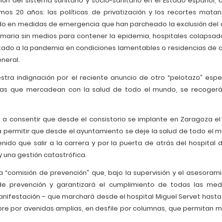
ión del sistema sanitario y socio-sanitario en el Estado español, 
imos 20 años: las políticas de privatización y los recortes matan
do en medidas de emergencia que han parcheado la exclusión del
rimaria sin medios para contener la epidemia, hospitales colapsad
ntado a la pandemia en condiciones lamentables o residencias de 
eneral.
stra indignación por el reciente anuncio de otro “pelotazo” espe
sas que mercadean con la salud de todo el mundo, se recoger
s a consentir que desde el consistorio se implante en Zaragoza e
a permitir que desde el ayuntamiento se deje la salud de todo el 
o que salir a la carrera y por la puerta de atrás del hospital de
y una gestión catastrófica.
a “comisión de prevención” que, bajo la supervisión y el asesoram
o de prevención y garantizará el cumplimiento de todas las me
anifestación – que marchará desde el hospital Miguel Servet hasta 
empre por avenidas amplias, en desfile por columnas, que permitan 