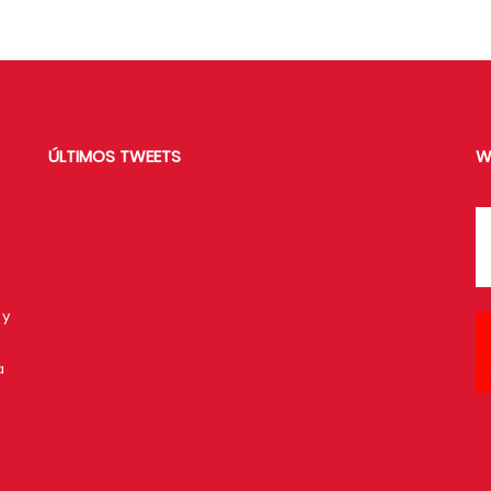
ÚLTIMOS TWEETS
W
 y
a