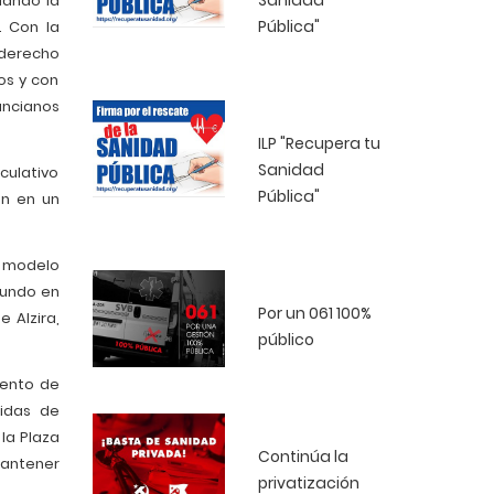
Sanidad
dando la
Pública"
. Con la
 derecho
os y con
ancianos
ILP "Recupera tu
Sanidad
culativo
Pública"
án en un
l modelo
mundo en
Por un 061 100%
 Alzira,
público
iento de
didas de
la Plaza
Continúa la
mantener
privatización