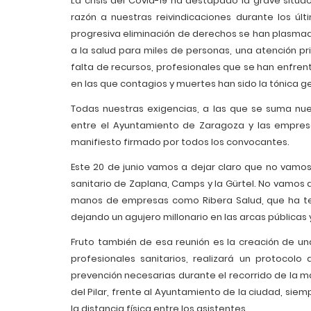
La crisis del Covid-19 ha destapado la grave situac
razón a nuestras reivindicaciones durante los últ
progresiva eliminación de derechos se han plasma
a la salud para miles de personas, una atención p
falta de recursos, profesionales que se han enfre
en las que contagios y muertes han sido la tónica g
Todas nuestras exigencias, a las que se suma nue
entre el Ayuntamiento de Zaragoza y las empre
manifiesto firmado por todos los convocantes.
Este 20 de junio vamos a dejar claro que no vamo
sanitario de Zaplana, Camps y la Gürtel. No vamos 
manos de empresas como Ribera Salud, que ha tenid
dejando un agujero millonario en las arcas públicas 
Fruto también de esa reunión es la creación de un
profesionales sanitarios, realizará un protocol
prevención necesarias durante el recorrido de la m
del Pilar, frente al Ayuntamiento de la ciudad, si
la distancia física entre los asistentes.