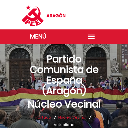
Partido
Comunista de
España
(Aragón)
Núcleo Vecinal
Portada
Núcleo Vecinal
Actualidad