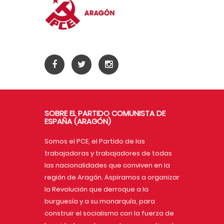
SOBRE EL PARTIDO COMUNISTA DE
ESPAÑA (ARAGÓN)
Somos el PCE, el Partido de las
trabajadoras y trabajadores de todas
las nacionalidades que conviven en la
región de Aragón. Aspiramos a organizar
la Revolución que derroque a la
burguesía y a su monarquía, para
construir el socialismo con la fuerza de