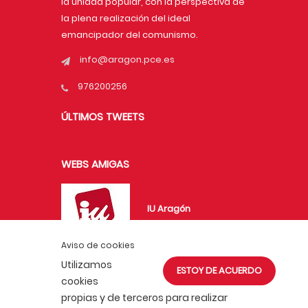
la unidad popular, con la perspectiva de
la plena realización del ideal
emancipador del comunismo.
info@aragon.pce.es
976200256
ÚLTIMOS TWEETS
WEBS AMIGAS
IU Aragón
Aviso de cookies
Utilizamos
ESTOY DE ACUERDO
UJCE en Aragón
cookies
propias y de terceros para realizar