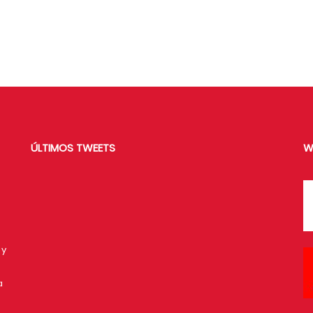
ÚLTIMOS TWEETS
W
 y
a