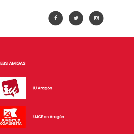
EBS AMIGAS
IU Aragón
UJCE en Aragón