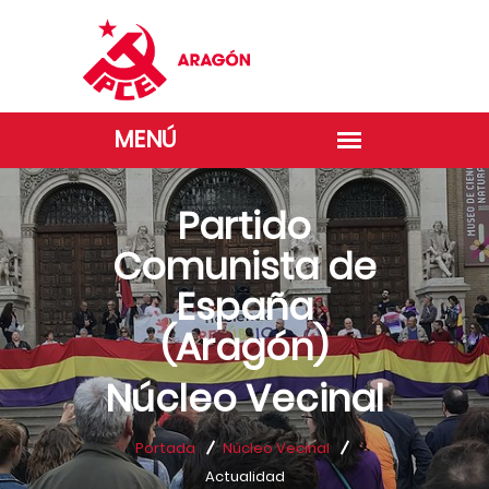
Partido
Comunista de
España
(Aragón)
Núcleo Vecinal
Portada
Núcleo Vecinal
Actualidad