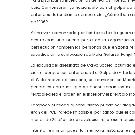
Para justificar su intención las derechas intentan re
país. Comenzaron ya haciéndolo con el golpe de 
entonces defendían la democracia. ¿Cómo iban a s
de 1936?
Y una vez comenzada por los fascistas la guerra y 
destrozada una buena parte de la organización mi
persecución también las personas que en zona rep
sucedido sin la sublevación de Mola, Galarza, Fanjul, 
La excusa del asesinato de Calvo Sotelo, ocurrido e
cierta, porque con anterioridad al Golpe de Estado de
el 8 de marzo de ese año, se reunieron en Madri
generales entre los que se encontraban los mili
restableciera el orden en el interior y el prestigio i
Tampoco el miedo al comunismo puede ser alegado
eran del PCE. Parece imposible, por tanto, que el c
menos de 20 años de la revolución rusa, esa mención 
Intentar eliminar, pues, la memoria histórica, es q