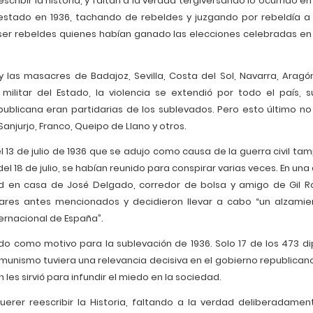
escribir la historia, y faltan a la verdad tergiversando lo ocurrido e
estado en 1936, tachando de rebeldes y juzgando por rebeldía a
er rebeldes quienes habían ganado las elecciones celebradas en
las masacres de Badajoz, Sevilla, Costa del Sol, Navarra, Aragón,
litar del Estado, la violencia se extendió por todo el país, s
ublicana eran partidarias de los sublevados. Pero esto último no
Sanjurjo, Franco, Queipo de Llano y otros.
l 13 de julio de 1936 que se adujo como causa de la guerra civil ta
l 18 de julio, se habían reunido para conspirar varias veces. En una 
d en casa de José Delgado, corredor de bolsa y amigo de Gil Ro
tares antes mencionados y decidieron llevar a cabo “un alzami
nternacional de España”.
 como motivo para la sublevación de 1936. Solo 17 de los 473 d
omunismo tuviera una relevancia decisiva en el gobierno republicano
les sirvió para infundir el miedo en la sociedad.
uerer reescribir la Historia, faltando a la verdad deliberadamente