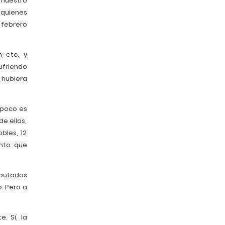
n nuestro
 quienes
 febrero
 etc., y
ufriendo
 hubiera
mpoco es
de ellas,
bles, 12
ento que
iputados
. Pero a
. Sí, la