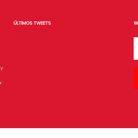
ÚLTIMOS TWEETS
W
 y
a