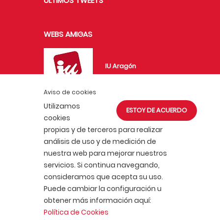
ÚLTIMOS TWEETS
WEBS AMIGAS
IU Aragón
Aviso de cookies
Utilizamos
ESTOY DE ACUERDO
UJCE en Aragón
cookies
propias y de terceros para realizar
análisis de uso y de medición de
nuestra web para mejorar nuestros
servicios. Si continua navegando,
consideramos que acepta su uso.
ACTUALIDAD
AFÍLIATE
Puede cambiar la configuración u
POLÍTICA DE COOKIES
obtener más información aquí:
POLÍTICA DE PRIVACIDAD
AVISO LEGAL
Política de Cookies