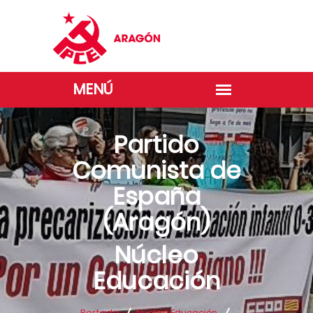
Partido
Comunista de
España
(Aragón)
Núcleo
Educación
Portada
Núcleo Educación