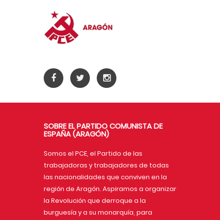
SOBRE EL PARTIDO COMUNISTA DE
ESPAÑA (ARAGÓN)
Somos el PCE, el Partido de las
trabajadoras y trabajadores de todas
las nacionalidades que conviven en la
región de Aragón. Aspiramos a organizar
la Revolución que derroque a la
burguesía y a su monarquía, para