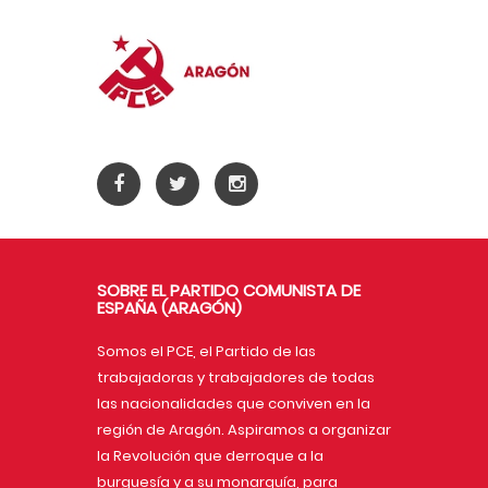
SOBRE EL PARTIDO COMUNISTA DE
ESPAÑA (ARAGÓN)
Somos el PCE, el Partido de las
trabajadoras y trabajadores de todas
las nacionalidades que conviven en la
región de Aragón. Aspiramos a organizar
la Revolución que derroque a la
burguesía y a su monarquía, para