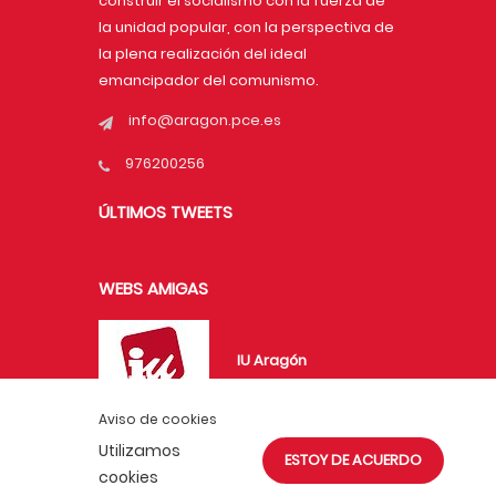
construir el socialismo con la fuerza de
la unidad popular, con la perspectiva de
la plena realización del ideal
emancipador del comunismo.
info@aragon.pce.es
976200256
ÚLTIMOS TWEETS
WEBS AMIGAS
IU Aragón
Aviso de cookies
Utilizamos
ESTOY DE ACUERDO
UJCE en Aragón
cookies