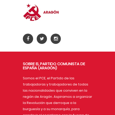
SOBRE EL PARTIDO COMUNISTA DE
ESPAÑA (ARAGÓN)
Somos el PCE, el Partido de las
trabajadoras y trabajadores de todas
las nacionalidades que conviven en la
región de Aragón. Aspiramos a organizar
la Revolución que derroque a la
burguesía y a su monarquía, para