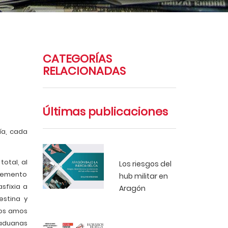
CATEGORÍAS
RELACIONADAS
Últimas publicaciones
ía, cada
otal, al
Los riesgos del
elemento
hub militar en
sfixia a
Aragón
estina y
los amos
 aduanas