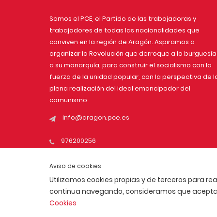
Somos el PCE, el Partido de las trabajadoras y
trabajadores de todas las nacionalidades que
conviven en la región de Aragón. Aspiramos a
organizar la Revolución que derroque a la burguesía
a su monarquía, para construir el socialismo con la
fuerza de la unidad popular, con la perspectiva de l
plena realización del ideal emancipador del
comunismo.
info@aragon.pce.es
976200256
Aviso de cookies
Utilizamos cookies propias y de terceros para rea
continua navegando, consideramos que acepta s
Cookies
ACTUALIDAD
AFÍLIATE
POLÍTICA DE COOKIES
POLÍTI