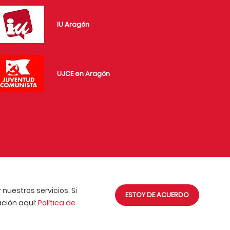
IU Aragón
UJCE en Aragón
nuestros servicios. Si
ESTOY DE ACUERDO
ción aquí:
Política de
PCE © 2018. Sitio desarrollado por
PCE.