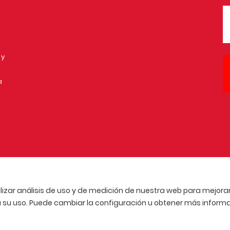
 y
a
lizar análisis de uso y de medición de nuestra web para mejorar 
u uso. Puede cambiar la configuración u obtener más informa
CA DE PRIVACIDAD
AVISO LEGAL