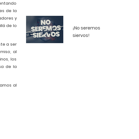
lentando
es de la
adores y
lá de lo
¡No seremos
siervos!
te a ser
miso, al
nos, los
sa de la
iamos al