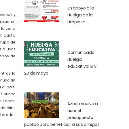
En apoyo a la
ánchez y
Huelga de la
anzan un
Limpieza
 la cena
en gasto
grupo de
s a usos
Comunicado
isbos de
Huelga
educativa 19 y
20 de mayo
ntras la
anuncian
 al país,
es nunca
50 años.
Azcón vuelve a
de ellos
usar el
rteradas
presupuesto
público para beneficiar a sus amigos