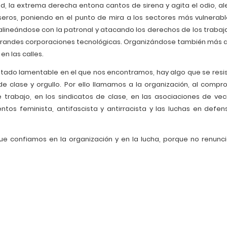
ad, la extrema derecha entona cantos de sirena y agita el odio, a
seros, poniendo en el punto de mira a los sectores más vulnerabl
 alineándose con la patronal y atacando los derechos de los trabaj
grandes corporaciones tecnológicas. Organizándose también más al
en las calles.
estado lamentable en el que nos encontramos, hay algo que se resis
e clase y orgullo. Por ello llamamos a la organización, al compro
 trabajo, en los sindicatos de clase, en las asociaciones de veci
ntos feminista, antifascista y antirracista y las luchas en defen
que confiamos en la organización y en la lucha, porque no renunc