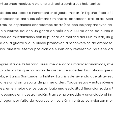
ortaciones masivas y violencia directa contra sus habitantes.
tados europeos a incrementar el gasto militar. En España, Pedro S
esobediencia ante las cámaras mientras obedecen tras ellas. Alc
entras los españoles andábamos distraídos con los preparativos de
 Ministros del año un gasto de más de 2.000 millones de euros 
eso de militarización con la puesta en marcha del Hub militar, un 
ia de la guerra y que busca promover la reconversión de empresa
ico. Nuestra eterna posición de sumisión y reverencia no tiene at
ogresista de la historia presume de datos macroeconómicos, mie
pitalistas las que no paran de crecer. Se suceden las noticias que 
, el Banco Santander o Inditex. La crisis de vivienda que atraviesa
d, es un drama social de primer orden. Todas estas y estos jóven
s, en el mejor de los casos, bajo una esclavitud financiarizada a 
 decenas en nuestra región, tras ser prometido y anunciado el fin 
ahogan por falta de recursos e inversión mientras se invierten mo