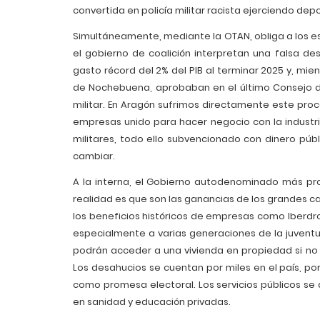
convertida en policía militar racista ejerciendo dep
Simultáneamente, mediante la OTAN, obliga a los es
el gobierno de coalición interpretan una falsa d
gasto récord del 2% del PIB al terminar 2025 y, mi
de Nochebuena, aprobaban en el último Consejo de
militar. En Aragón sufrimos directamente este proc
empresas unido para hacer negocio con la industr
militares, todo ello subvencionado con dinero públ
cambiar.
A la interna, el Gobierno autodenominado más pr
realidad es que son las ganancias de los grandes ca
los beneficios históricos de empresas como Iberdrola
especialmente a varias generaciones de la juventu
podrán acceder a una vivienda en propiedad si no e
Los desahucios se cuentan por miles en el país, por
como promesa electoral. Los servicios públicos se 
en sanidad y educación privadas.