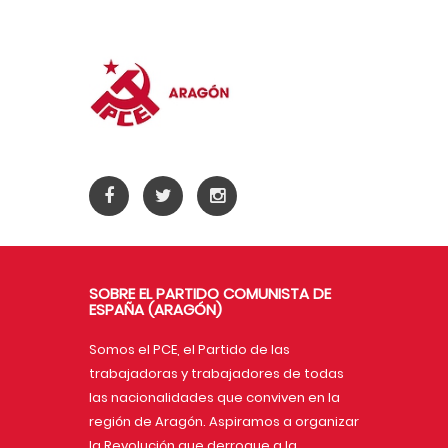
SOBRE EL PARTIDO COMUNISTA DE
ESPAÑA (ARAGÓN)
Somos el PCE, el Partido de las
trabajadoras y trabajadores de todas
las nacionalidades que conviven en la
región de Aragón. Aspiramos a organizar
la Revolución que derroque a la